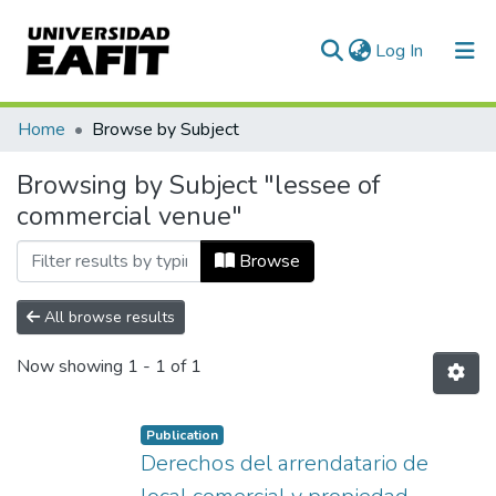
(current)
Log In
Communities & Collections
Home
Browse by Subject
All of DSpace
Browsing by Subject "lessee of
commercial venue"
Browse
All browse results
Now showing
1 - 1 of 1
Publication
Derechos del arrendatario de