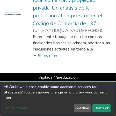
local comercial y propiedad
privada. Un análisis de la
protección al empresario en el
No Thumbnail Available
Código de Comercio de 1971.
(
UNIV ANTIOQUIA, FAC DERECHO &
CIENCIAS POLITICAS
El presente trabajo se escribe con dos
,
2012-12-01
)
Nieto, Norma Cecilia
finalidades básicas; la primera, aportar a las
;
N. NIETO
discusiones actuales en torno a la
conmemoración de los 40 años del Código
Show more
de Comercio de Colombia desde la
perspectiva de las protecciones legales
propias del estatus..
Vigilada Mineducación
Universidad con Acreditación Institucional hasta 2026 -
Hi! Could we please enable some additional services for
Resolución MEN 2158 de 2018
Statistical
? You can always change or withdraw your consent
later.
DSpace software
copyright © 2002-2026
LYRASIS
Let me choose
I decline
That's ok
Cookie settings
Send Feedback