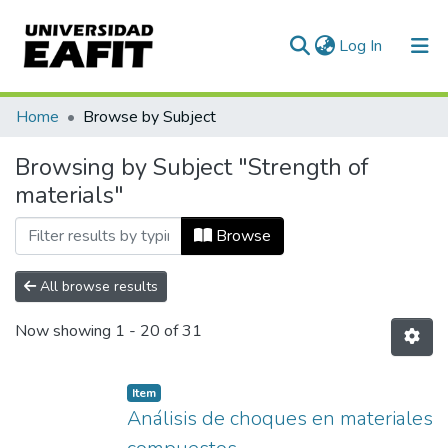
(current)
Log In
Communities & Collections
Home
Browse by Subject
All of DSpace
Browsing by Subject "Strength of
materials"
Browse
All browse results
Now showing
1 - 20 of 31
Item
Análisis de choques en materiales