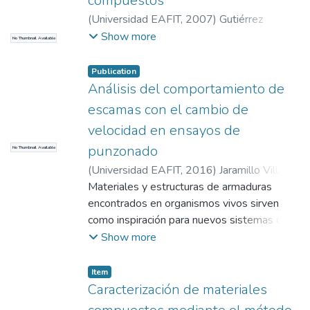
compuestos
(
Universidad EAFIT
,
2007
)
Gutiérrez
Restrepo, Sebastián
;
López Zapata, Carlos
Show more
No Thumbnail Available
Eduardo
Publication
Análisis del comportamiento de
escamas con el cambio de
velocidad en ensayos de
punzonado
No Thumbnail Available
(
Universidad EAFIT
,
2016
)
Jaramillo Villa,
Santiago
Materiales y estructuras de armaduras
encontrados en organismos vivos sirven
como inspiración para nuevos sistemas de
protección con resistencia a la penetración
Show more
mejorada -- Flexibilidad, bajo peso,
resistencia y tenacidad son propiedades
Item
encontradas en escamas de peces
Caracterización de materiales
teleósteos que sobreviven en todos los