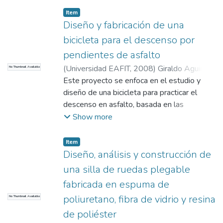
Item
Diseño y fabricación de una
bicicleta para el descenso por
pendientes de asfalto
(
Universidad EAFIT
,
2008
)
Giraldo Aguirre,
No Thumbnail Available
Luis Arturo
Este proyecto se enfoca en el estudio y
;
Duque Torres, Sebastián
;
Pineda Botero, Fabio Antonio
diseño de una bicicleta para practicar el
descenso en asfalto, basada en las
necesidades y deseos del usuario objetivo -
Show more
- El proyecto se inicia con un estudio de
mercado, que soporta el proceso de diseño,
Item
el cual consta de cuatro etapas: diseño
Diseño, análisis y construcción de
formal, diseño conceptual, diseño de detalle
una silla de ruedas plegable
y materialización, de acuerdo a la
fabricada en espuma de
metodología que sugiere Stuart Pugh, la
poliuretano, fibra de vidrio y resina
No Thumbnail Available
cual es punto de referencia para el
desarrollo de productos a nivel mundial -- A
de poliéster