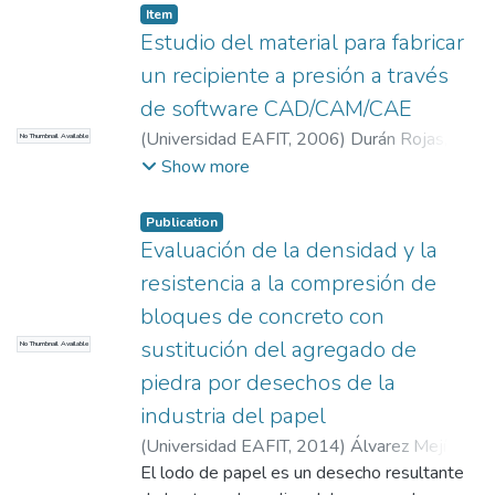
Item
Estudio del material para fabricar
un recipiente a presión a través
de software CAD/CAM/CAE
(
Universidad EAFIT
,
2006
)
Durán Rojas,
No Thumbnail Available
Sergio
;
Sánchez Zuluaga, Carlos Andrés
;
Show more
Páramo Bermúdez, Gabriel Jaime
Publication
Evaluación de la densidad y la
resistencia a la compresión de
bloques de concreto con
sustitución del agregado de
No Thumbnail Available
piedra por desechos de la
industria del papel
(
Universidad EAFIT
,
2014
)
Álvarez Mejía,
Daniela
El lodo de papel es un desecho resultante
;
Valencia García, Marco