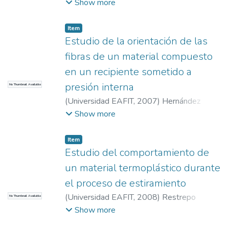
Tatiana
;
Giraldo Montoya, Carolina
;
Botero
Show more
diseño de la estructura y pruebas de
Botero, Luis Fernando
inyección de resinas, para asegurar el
Item
proceso ideal, sin pierde el enfoque en el
Estudio de la orientación de las
desarrollo del producto como tal.
fibras de un material compuesto
en un recipiente sometido a
presión interna
No Thumbnail Available
(
Universidad EAFIT
,
2007
)
Hernández
Navarro, Rafael Iván
;
López Zapata, Carlos
Show more
Eduardo
Item
Estudio del comportamiento de
un material termoplástico durante
el proceso de estiramiento
(
Universidad EAFIT
,
2008
)
Restrepo
No Thumbnail Available
Montoya, José Hernán
;
Ossa Henao, Édgar
Show more
Alexánder