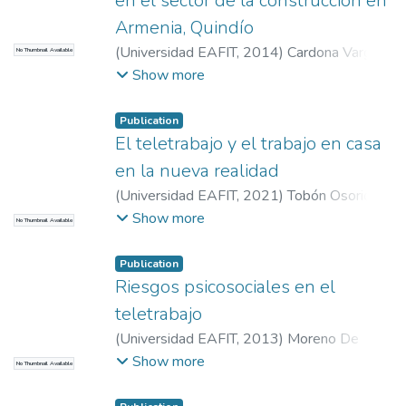
en el sector de la construcción en
Armenia, Quindío
(
Universidad EAFIT
,
2014
)
Cardona Vargas,
No Thumbnail Available
Lilia Inés
;
Zuluaga Vélez, Jorge Alberto
;
Show more
Hoyos, Victor Manuel
Publication
El teletrabajo y el trabajo en casa
en la nueva realidad
(
Universidad EAFIT
,
2021
)
Tobón Osorio,
Ana Milena
;
Moreno Botero, Paulina
;
Cortés
Show more
No Thumbnail Available
Ramírez, Jairo Daniel
Publication
Riesgos psicosociales en el
teletrabajo
(
Universidad EAFIT
,
2013
)
Moreno De
Luca, Nathalia
;
Jiménez Prada, Carolina
;
Show more
No Thumbnail Available
Henao Galeano, Carlos Mario