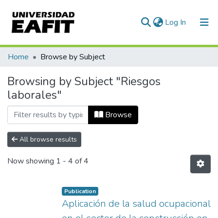
(current)
Log In
Communities & Collections
Home
Browse by Subject
All of DSpace
Browsing by Subject "Riesgos
laborales"
Browse
All browse results
Now showing
1 - 4 of 4
Publication
Aplicación de la salud ocupacional