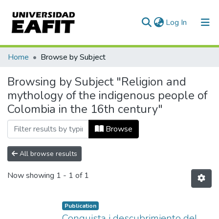
(current)
Log In
Communities & Collections
Home
Browse by Subject
All of DSpace
Browsing by Subject "Religion and
mythology of the indigenous people of
Colombia in the 16th century"
Browse
All browse results
Now showing
1 - 1 of 1
Publication
Conquista i descubrimiento del