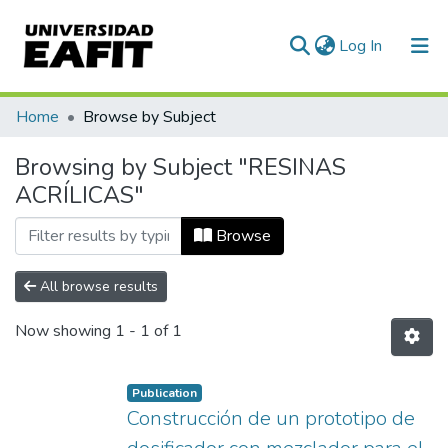
(current)
Log In
Communities & Collections
Home
Browse by Subject
All of DSpace
Browsing by Subject "RESINAS
ACRÍLICAS"
Browse
All browse results
Now showing
1 - 1 of 1
Publication
Construcción de un prototipo de