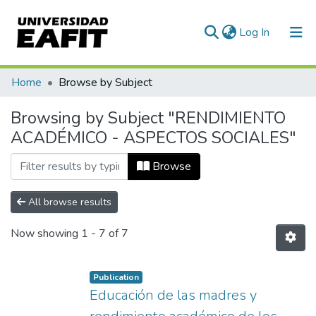
(current)
Log In
Communities & Collections
Home
Browse by Subject
All of DSpace
Browsing by Subject "RENDIMIENTO
ACADÉMICO - ASPECTOS SOCIALES"
Browse
All browse results
Now showing
1 - 7 of 7
Publication
Educación de las madres y