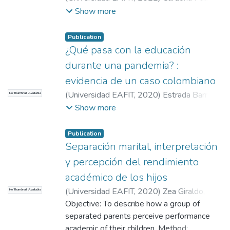
Catalina
;
Otálvaro Carmona, Juan Gabriel
Show more
Publication
¿Qué pasa con la educación
durante una pandemia? :
evidencia de un caso colombiano
(
Universidad EAFIT
,
2020
)
Estrada Barreto,
No Thumbnail Available
Pablo Andrés
;
Hincapié Acosta, Juan
Show more
Sebastián
;
Tobón Zapata, Santiago
Publication
Separación marital, interpretación
y percepción del rendimiento
académico de los hijos
(
Universidad EAFIT
,
2020
)
Zea Giraldo,
No Thumbnail Available
Kelly Dahiana
Objective: To describe how a group of
;
Vásquez, Andrés
separated parents perceive performance
academic of their children. Method: