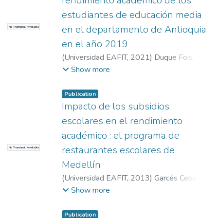
rendimiento académico de los
estudiantes de educación media
en el departamento de Antioquia
No Thumbnail Available
en el año 2019
(
Universidad EAFIT
,
2021
)
Duque Fois, Juan
Sebastián
;
España Eljaiek , Irina Rosa
Show more
Publication
Impacto de los subsidios
escolares en el rendimiento
académico : el programa de
restaurantes escolares de
No Thumbnail Available
Medellín
(
Universidad EAFIT
,
2013
)
Garcés Ceballos,
José David
;
Ospina Londoño, Mónica Patricia
Show more
Publication