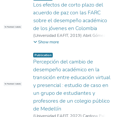
Los efectos de corto plazo del
acuerdo de paz con las FARC
sobre el desempeño académico
de los jóvenes en Colombia
No Thumbnail Available
(
Universidad EAFIT
,
2019
)
Abril Gómez,
Sandra Verónica
;
Berrío Montoya, Susana
;
Show more
Muñoz, Juan Carlos
Publication
Percepción del cambio de
desempeño académico en la
transición entre educación virtual
y presencial : estudio de caso en
No Thumbnail Available
un grupo de estudiantes y
profesores de un colegio público
de Medellín
(
Universidad EAFIT
,
2022
)
Cardona Palacio,