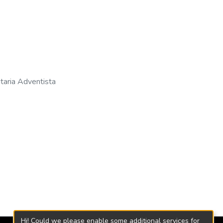
taria Adventista
Hi! Could we please enable some additional services for