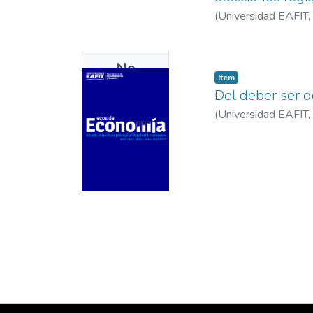
(
Universidad EAFIT
,
No
Item
Thumbnail
Del deber ser de
Available
(
Universidad EAFIT
,