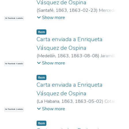
Vásquez de Ospina
(
Santafé, 1863
,
1863-02-23
)
Mercedes
del Niño Jesús
Show more
No Thumbnail Available
Item
Carta enviada a Enriqueta
Vásquez de Ospina
(
Medellín, 1863
,
1863-08-08
)
Jaramillo
Soto, María Antonia
Show more
No Thumbnail Available
Item
Carta enviada a Enriqueta
Vásquez de Ospina
(
La Habana, 1863
,
1863-05-02
)
Cotanilla,
José Joaquín
Show more
No Thumbnail Available
Item