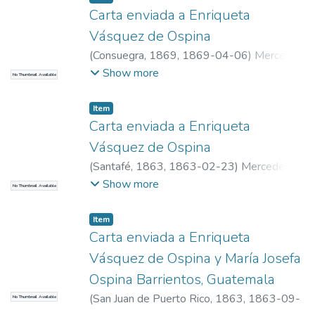
Carta enviada a Enriqueta
Vásquez de Ospina
(
Consuegra, 1869
,
1869-04-06
)
Mercedes
del Niño Jesús
Show more
No Thumbnail Available
Item
Carta enviada a Enriqueta
Vásquez de Ospina
(
Santafé, 1863
,
1863-02-23
)
Mercedes
del Niño Jesús
Show more
No Thumbnail Available
Item
Carta enviada a Enriqueta
Vásquez de Ospina y María Josefa
Ospina Barrientos, Guatemala
(
San Juan de Puerto Rico, 1863
,
1863-09-
No Thumbnail Available