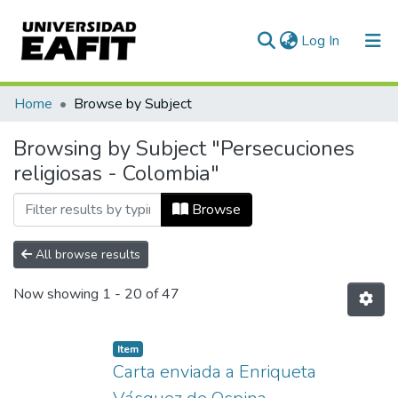
(current)
Log In
Communities & Collections
Home
Browse by Subject
All of DSpace
Browsing by Subject "Persecuciones
religiosas - Colombia"
Browse
All browse results
Now showing
1 - 20 of 47
Item
Carta enviada a Enriqueta