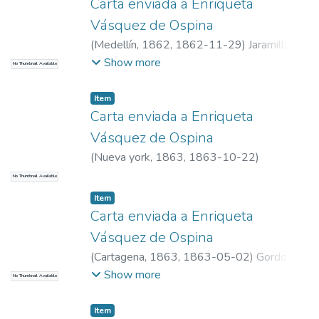
Carta enviada a Enriqueta
Vásquez de Ospina
(
Medellín, 1862
,
1862-11-29
)
Jaramillo
Soto, María Antonia
Show more
No Thumbnail Available
Item
Carta enviada a Enriqueta
Vásquez de Ospina
(
Nueva york, 1863
,
1863-10-22
)
No Thumbnail Available
Item
Carta enviada a Enriqueta
Vásquez de Ospina
(
Cartagena, 1863
,
1863-05-02
)
Gordon,
Manuela
Show more
No Thumbnail Available
Item