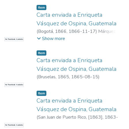
26
)
Barrientos Zulaibar, Ulpiana
Item
Carta enviada a Enriqueta
Vásquez de Ospina, Guatemala
(
Bogotá, 1866
,
1866-11-17
)
Márquez,
José Gregorio de
Show more
No Thumbnail Available
Item
Carta enviada a Enriqueta
Vásquez de Ospina, Guatemala
(
Bruselas, 1865
,
1865-08-15
)
Arzobispado de Tebas, Nuncio Apostólico
No Thumbnail Available
Item
Carta enviada a Enriqueta
Vásquez de Ospina, Guatemala
(
San Juan de Puerto Rico, [1863]
,
1863-
11-30
)
Barrientos Zulaibar, Ulpiana
No Thumbnail Available