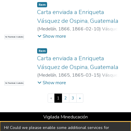
Item
Carta enviada a Enriqueta
Vásquez de Ospina, Guatemala
(
Medellín, 1866
,
1866-02-10
)
Vásquez
Calle, Julián, 1809-1884
Show more
No Thumbnail Available
Item
Carta enviada a Enriqueta
Vásquez de Ospina, Guatemala
(
Medellín, 1865
,
1865-03-15
)
Vásquez
Calle, Julián, 1809-1884
Show more
No Thumbnail Available
(current)
«
1
2
3
»
Vigilada Mineducación
Universidad con Acreditación Institucional hasta 2026 -
Hi! Could we please enable some additional services for