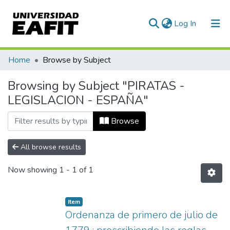
(current)
Log In
Communities & Collections
Home
Browse by Subject
All of DSpace
Browsing by Subject "PIRATAS -
LEGISLACION - ESPAÑA"
Browse
All browse results
Now showing
1 - 1 of 1
Item
Ordenanza de primero de julio de