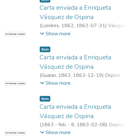
Carta enviada a Enriqueta
Vásquez de Ospina
(
Londres, 1862
,
1862-07-31
)
Vásquez
Jaramillo, Eduardo, 1845-1933
Show more
No Thumbnail Available
Item
Carta enviada a Enriqueta
Vásquez de Ospina
(
Gualan, 1863
,
1863-12-19
)
Ospina
Rodríguez, Mariano, 1805-1885
Show more
No Thumbnail Available
Item
Carta enviada a Enriqueta
Vásquez de Ospina
(
1863 - feb. - 8
,
1863-02-08
)
Ospina
Rodríguez, Pastor 1809-1873
Show more
No Thumbnail Available