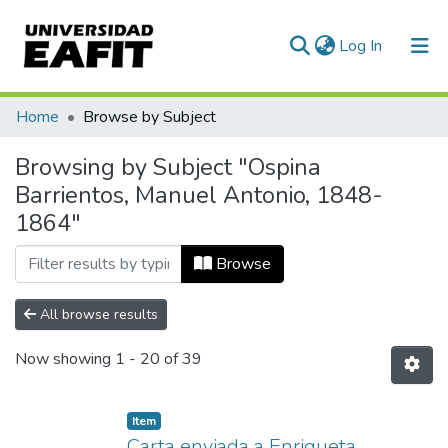
(current)
Log In
Communities & Collections
Home
Browse by Subject
All of DSpace
Browsing by Subject "Ospina
Barrientos, Manuel Antonio, 1848-
1864"
Browse
All browse results
Now showing
1 - 20 of 39
Item
Carta enviada a Enriqueta