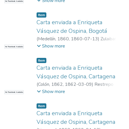
Chaparro, Sebastián, n. 1846
Show more
No Thumbnail Available
Item
Carta enviada a Enriqueta
Vásquez de Ospina, Bogotá
(
Medellín, 1860
,
1860-07-13
)
Zulaibar
Santamaría, Mercedes, m. 1875
;
Barrientos
Show more
No Thumbnail Available
Zulaibar, Natalia
Item
Carta enviada a Enriqueta
Vásquez de Ospina, Cartagena
(
Colón, 1862
,
1862-03-09
)
Restrepo
Restrepo, Marcelino, 1804-1879
Show more
No Thumbnail Available
Item
Carta enviada a Enriqueta
Vásquez de Ospina, Cartagena