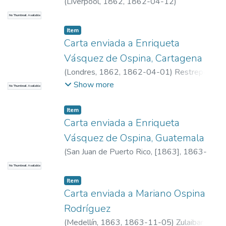
(
Liverpool, 1862
,
1862-04-12
)
Santamaría, Luis I.
No Thumbnail Available
Item
Carta enviada a Enriqueta
Vásquez de Ospina, Cartagena
(
Londres, 1862
,
1862-04-01
)
Restrepo
Restrepo, Marcelino, 1804-1879
Show more
No Thumbnail Available
Item
Carta enviada a Enriqueta
Vásquez de Ospina, Guatemala
(
San Juan de Puerto Rico, [1863]
,
1863-
11-30
)
Barrientos Zulaibar, Ulpiana
No Thumbnail Available
Item
Carta enviada a Mariano Ospina
Rodríguez
(
Medellín, 1863
,
1863-11-05
)
Zulaibar