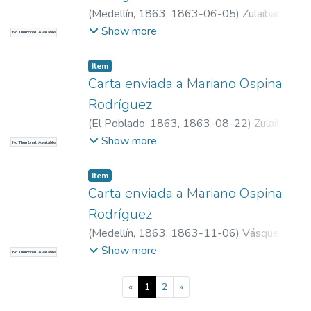
(
Medellín, 1863
,
1863-06-05
)
Zulaibar
Santamaría, Mercedes, m. 1875
Show more
No Thumbnail Available
Item
Carta enviada a Mariano Ospina
Rodríguez
(
El Poblado, 1863
,
1863-08-22
)
Zulaibar
Santamaría, Mercedes, m. 1875
Show more
No Thumbnail Available
Item
Carta enviada a Mariano Ospina
Rodríguez
(
Medellín, 1863
,
1863-11-06
)
Vásquez
Calle, Julián, 1809-1884
Show more
No Thumbnail Available
(current)
«
1
2
»