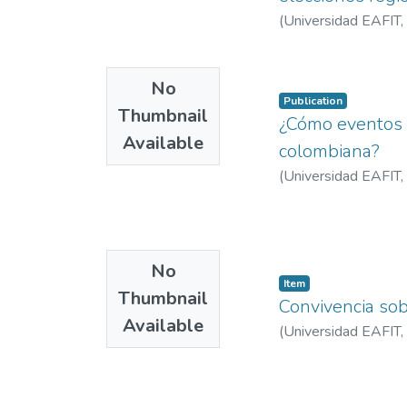
(
Universidad EAFIT
,
No
Publication
Thumbnail
¿Cómo eventos d
Available
colombiana?
(
Universidad EAFIT
,
No
Item
Thumbnail
Convivencia sob
Available
(
Universidad EAFIT
,