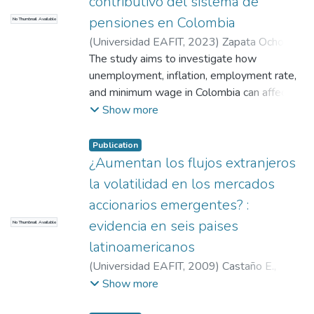
contributivo del sistema de
pensiones en Colombia
No Thumbnail Available
(
Universidad EAFIT
,
2023
)
Zapata Ochoa,
Pablo
The study aims to investigate how
;
Ochoa Espinal, Esteban
;
Quirós
Arango, Luis Fernando
unemployment, inflation, employment rate,
and minimum wage in Colombia can affect
people's decision to contribute to the
Show more
pension system, relating the proposal to
increase coverage to the "Cambio por la
Publication
Vejez" reform proposal. Through VAR
¿Aumentan los flujos extranjeros
models and an analysis of economic
la volatilidad en los mercados
variables, it was found that unemployment
accionarios emergentes? :
and employment rate significantly impact
evidencia en seis paises
No Thumbnail Available
short and medium-term contributions to the
system, while the minimum wage does not
latinoamericanos
show a significant relationship. These
(
Universidad EAFIT
,
2009
)
Castaño E.,
findings give importance to effective
Milena María
;
Agudelo Rueda, Diego
Show more
unemployment control to increase pension
Alonso
system coverage.