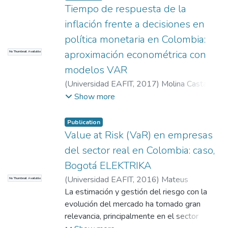
Tiempo de respuesta de la
inflación frente a decisiones en
política monetaria en Colombia:
aproximación econométrica con
No Thumbnail Available
modelos VAR
(
Universidad EAFIT
,
2017
)
Molina Castaño,
Tatiana María
;
Valencia Álvarez, Manuel
Show more
Andrés
Publication
Value at Risk (VaR) en empresas
del sector real en Colombia: caso,
Bogotá ELEKTRIKA
(
Universidad EAFIT
,
2016
)
Mateus
No Thumbnail Available
Gutiérrez, Jenny
La estimación y gestión del riesgo con la
;
Pores Peña, Luisa
Fernanda
evolución del mercado ha tomado gran
relevancia, principalmente en el sector