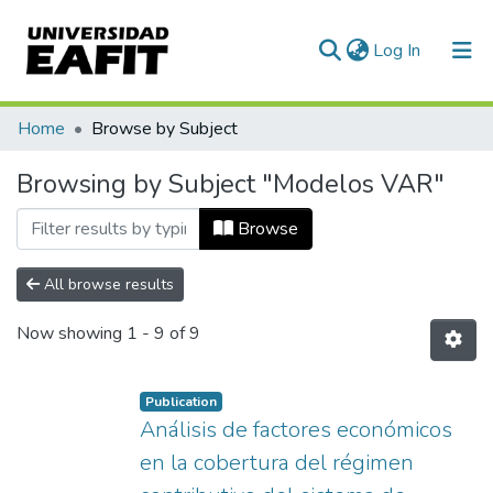
(current)
Log In
Communities & Collections
Home
Browse by Subject
All of DSpace
Browsing by Subject "Modelos VAR"
Browse
All browse results
Now showing
1 - 9 of 9
Publication
Análisis de factores económicos
en la cobertura del régimen