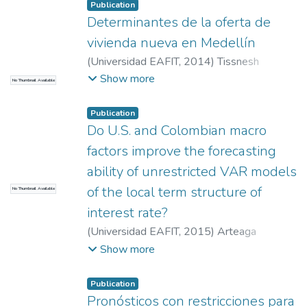
Publication
Determinantes de la oferta de
vivienda nueva en Medellín
(
Universidad EAFIT
,
2014
)
Tissnesh
Betancur, Alejandro
;
Posada Cuartas,
Show more
No Thumbnail Available
Esteban
;
García Rendón, John Jairo
Publication
Do U.S. and Colombian macro
factors improve the forecasting
ability of unrestricted VAR models
of the local term structure of
No Thumbnail Available
interest rate?
(
Universidad EAFIT
,
2015
)
Arteaga
Estrada, Laura
;
Restrepo Tobón, Diego
Show more
Alexander
Publication
Pronósticos con restricciones para