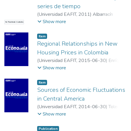
series de tiempo
(
Universidad EAFIT
,
2011
)
Albarracín
Durán, Jesús Alberto
;
Palacios Bejarano,
Show more
No Thumbnail Available
Harney
;
Velásquez Ceballos, Hermilson
Item
Regional Relationships in New
Housing Prices in Colombia
(
Universidad EAFIT
,
2015-06-30
)
Enríquez
Sierra, Hernán
;
Campo Robledo, Jacobo
;
Show more
Avendaño Arosemena, Antonio
;
Universidad Sergio Arboleda
;
Universidad
Item
Católica de Colombia
;
Universidad Sergio
Sources of Economic Fluctuations
Arboleda
in Central America
(
Universidad EAFIT
,
2014-06-30
)
Toledo,
Wilfredo
;
Universidad de Puerto Rico,
Show more
Recinto de Río Piedras.
Publication