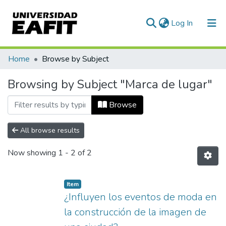
(current)
Log In
Communities & Collections
Home
Browse by Subject
All of DSpace
Browsing by Subject "Marca de lugar"
Browse
All browse results
Now showing
1 - 2 of 2
Item
¿Influyen los eventos de moda en
la construcción de la imagen de