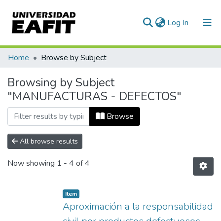
(current)
Log In
Communities & Collections
Home
Browse by Subject
All of DSpace
Browsing by Subject
"MANUFACTURAS - DEFECTOS"
Browse
All browse results
Now showing
1 - 4 of 4
Item
Aproximación a la responsabilidad