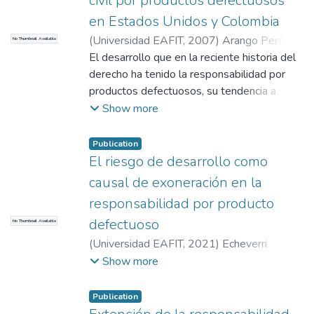
civil por productos defectuosos
en Estados Unidos y Colombia
(
Universidad EAFIT
,
2007
)
Arango Perfetti,
No Thumbnail Available
Daniel
El desarrollo que en la reciente historia del
;
Londoño Arango, Maximiliano
derecho ha tenido la responsabilidad por
productos defectuosos, su tendencia a
convertirse en un ámbito general de
Show more
responsabilidad de tipo objetiva, la tradición
que en relación con la materia ostenta el
Publication
derecho anglosajón, la tendencia a
El riesgo de desarrollo como
impregnar otros ordenamientos jurídicoscon
causal de exoneración en la
sus alcances y la desagregación normativa
responsabilidad por producto
que frente al particular se presenta en el
defectuoso
No Thumbnail Available
derecho colombiano, implican la importancia
de realizar un análisis de tipo comparativo
(
Universidad EAFIT
,
2021
)
Echeverri
en el cual se esbocen de manera general,
Puerta, Sofía
;
Ruiz Restrepo, Valentina
;
Show more
las diferentes fuentes de imputación y los
Flórez Pelaez, Juana
daños indemnizables en materia de
Publication
responsabilidad por productos