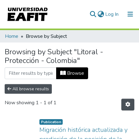
(current)
Log In
Communities & Collections
Home
Browse by Subject
All of DSpace
Browsing by Subject "Litoral -
Protección - Colombia"
Browse
All browse results
Now showing
1 - 1 of 1
Publication
Migración histórica actualizada y