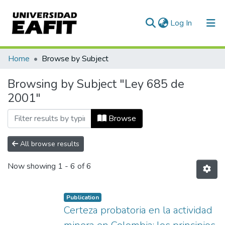
(current)
Log In
Communities & Collections
Home
Browse by Subject
All of DSpace
Browsing by Subject "Ley 685 de
2001"
Browse
All browse results
Now showing
1 - 6 of 6
Publication
Certeza probatoria en la actividad