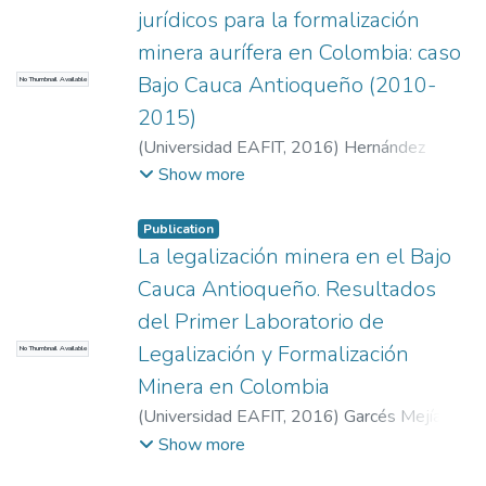
jurídicos para la formalización
minera aurífera en Colombia: caso
Bajo Cauca Antioqueño (2010-
No Thumbnail Available
2015)
(
Universidad EAFIT
,
2016
)
Hernández
Ramírez, Luisa María
;
Vásquez Vera, Juan
Show more
Esteban
Publication
La legalización minera en el Bajo
Cauca Antioqueño. Resultados
del Primer Laboratorio de
Legalización y Formalización
No Thumbnail Available
Minera en Colombia
(
Universidad EAFIT
,
2016
)
Garcés Mejía,
Gloria Patricia
;
Hillón Vega, Yulieth Teresa
Show more