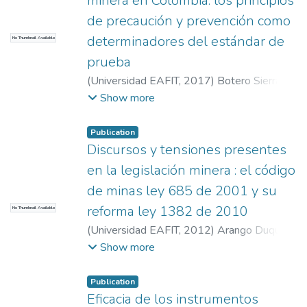
minera en Colombia: los principios
de precaución y prevención como
determinadores del estándar de
No Thumbnail Available
prueba
(
Universidad EAFIT
,
2017
)
Botero Sierra,
María Clara
;
Cardona Serna, Camilo
;
Show more
Aramburo Calle, Maximiliano Alberto
;
Vásquez Vera, Juan Esteban
Publication
Discursos y tensiones presentes
en la legislación minera : el código
de minas ley 685 de 2001 y su
reforma ley 1382 de 2010
No Thumbnail Available
(
Universidad EAFIT
,
2012
)
Arango Duque,
Camilo
;
Hillón Vega, Yulieth Teresa
;
Show more
Colciencias
Publication
Eficacia de los instrumentos