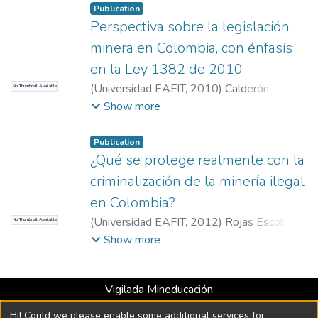
Publication
Perspectiva sobre la legislación
minera en Colombia, con énfasis
en la Ley 1382 de 2010
(
Universidad EAFIT
,
2010
)
Calderón
No Thumbnail Available
España, Luisa Fernanda
;
Chavarriaga Gómez,
Show more
Juan David
Publication
¿Qué se protege realmente con la
criminalización de la minería ilegal
en Colombia?
(
Universidad EAFIT
,
2012
)
Rojas Escobar,
No Thumbnail Available
Laura
;
Restrepo Rodríguez, Diana María
Show more
Vigilada Mineducación
Universidad con Acreditación Institucional hasta 2026 -
Hi! Could we please enable some additional services for