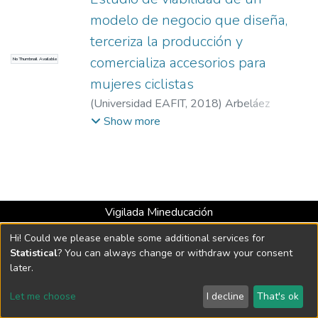
modelo de negocio que diseña,
terceriza la producción y
comercializa accesorios para
No Thumbnail Available
mujeres ciclistas
(
Universidad EAFIT
,
2018
)
Arbeláez
Jaramillo, Natalia
;
Castaño Henao, Ana
Show more
María
;
Díez Benjumea, Jhon Miguel
Vigilada Mineducación
Universidad con Acreditación Institucional hasta 2026 -
Hi! Could we please enable some additional services for
Resolución MEN 2158 de 2018
Statistical
? You can always change or withdraw your consent
later.
DSpace software
copyright © 2002-2026
LYRASIS
Let me choose
I decline
That's ok
Cookie settings
Send Feedback