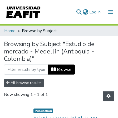
(current)
Log In
Communities & Collections
Home
Browse by Subject
All of DSpace
Browsing by Subject "Estudio de
mercado - Medellín (Antioquia -
Colombia)"
Browse
All browse results
Now showing
1 - 1 of 1
Publication
Estudio de viabilidad de un