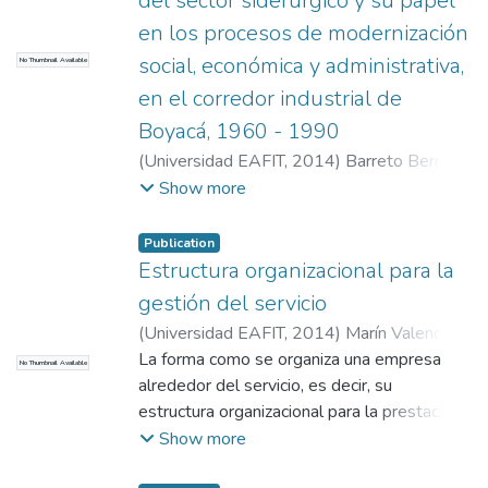
del sector siderúrgico y su papel
en los procesos de modernización
social, económica y administrativa,
No Thumbnail Available
en el corredor industrial de
Boyacá, 1960 - 1990
(
Universidad EAFIT
,
2014
)
Barreto Bernal,
Patricia Carolina
;
Jurado Jurado, Juan Carlos
Show more
Publication
Estructura organizacional para la
gestión del servicio
(
Universidad EAFIT
,
2014
)
Marín Valencia,
Carlos Fernando
La forma como se organiza una empresa
;
Uribe de Correa, Beatriz
No Thumbnail Available
Amparo
alrededor del servicio, es decir, su
;
Bejarano Botero, Luis Mauricio
estructura organizacional para la prestación
de servicios, es un concepto poco estudiado
Show more
desde el punto de vista académico, en