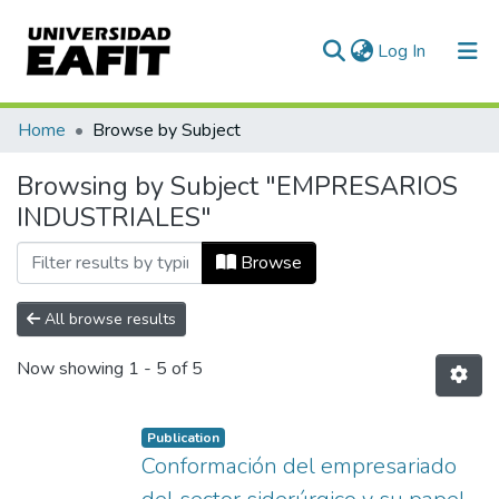
(current)
Log In
Communities & Collections
Home
Browse by Subject
All of DSpace
Browsing by Subject "EMPRESARIOS
INDUSTRIALES"
Browse
All browse results
Now showing
1 - 5 of 5
Publication
Conformación del empresariado