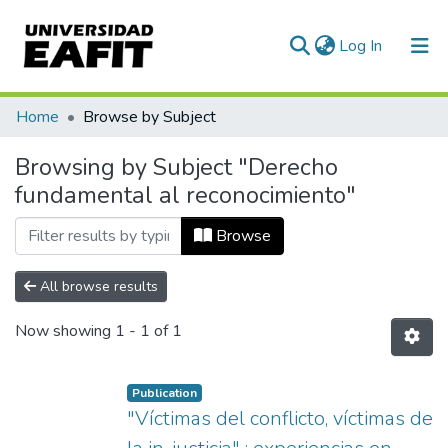
(current)
Log In
Communities & Collections
Home
Browse by Subject
All of DSpace
Browsing by Subject "Derecho
fundamental al reconocimiento"
Browse
All browse results
Now showing
1 - 1 of 1
Publication
"Víctimas del conflicto, víctimas de