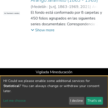
Arango Jaramillo (1863 - 1969)
(
Medellín : [s.n], 1863-1969
,
2021
)
Arango
Jaramillo, Claudino, 1858-1949
El fondo está conformado por 8 carpetas y
No Thumbnail Available
450 folios agrupados en las siguientes
series documentales: Correspondencia: 2
carpetas para un total de 143 folios -
Show more
Recortes de prensa: 1 carpetas para un
total de 5 folios - Documentos notariales: 5
carpetas para un total de 302 folios.
Vigilada Mineducación
Universidad con Acreditación Institucional hasta 2026 -
Hi! Could we please enable some additional services for
Resolución MEN 2158 de 2018
Statistical
? You can always change or withdraw your consent
later.
DSpace software
copyright © 2002-2026
LYRASIS
Let me choose
I decline
That's ok
Cookie settings
Send Feedback