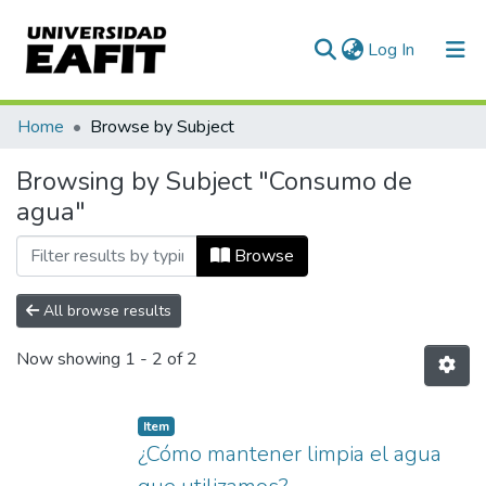
(current)
Log In
Communities & Collections
Home
Browse by Subject
All of DSpace
Browsing by Subject "Consumo de
agua"
Browse
All browse results
Now showing
1 - 2 of 2
Item
¿Cómo mantener limpia el agua