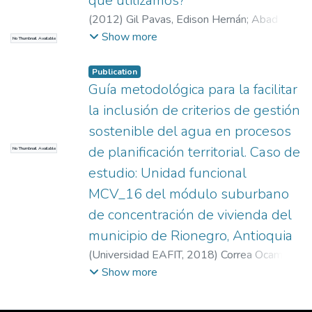
que utilizamos?
(
2012
)
Gil Pavas, Edison Hernán
;
Abad
Restrepo, Ana Cristina
;
Edison Gil
Show more
No Thumbnail Available
(egil@eafit.edu.co)
;
Ana Cristiba Abad
Restreppo (abad@eafit.edu.co)
Publication
Guía metodológica para la facilitar
la inclusión de criterios de gestión
sostenible del agua en procesos
de planificación territorial. Caso de
No Thumbnail Available
estudio: Unidad funcional
MCV_16 del módulo suburbano
de concentración de vivienda del
municipio de Rionegro, Antioquia
(
Universidad EAFIT
,
2018
)
Correa Ocampo,
John Alexander
;
Sepúlveda Ospina, Laura
;
Show more
Torres Acosta, Leonel