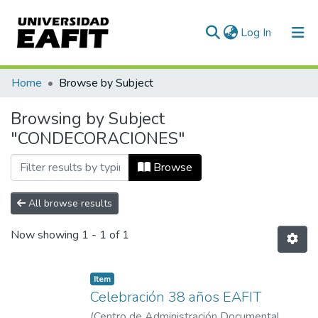
(current)
Log In
Communities & Collections
Home
Browse by Subject
All of DSpace
Browsing by Subject
"CONDECORACIONES"
Browse
All browse results
Now showing
1 - 1 of 1
Item
Celebración 38 años EAFIT
(
Centro de Administración Documental
,