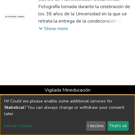
1998
Fotografía tomada durante la celebración de
)
los 38 años de la Universidad en la que se
No Thumbnail Available
retrata la entrega de la condecoración de
15 años a Hugo Amaya Villegas, Director
Show more
del Centro de Asesorías y Consultorías, por
parte del Rector de la Universidad, Juan
Felipe Gaviria. Vista lateral.
Vigilada Mineducación
Universidad con Acreditación Institucional hasta 2026 -
Hi! Could we please enable some additional services for
Resolución MEN 2158 de 2018
Statistical
? You can always change or withdraw your consent
later.
DSpace software
copyright © 2002-2026
LYRASIS
Let me choose
I decline
That's ok
Cookie settings
Send Feedback