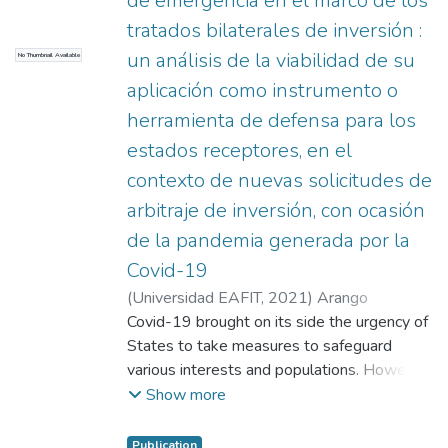
de emergencia en el marco de los
tratados bilaterales de inversión :
un análisis de la viabilidad de su
No Thumbnail Available
aplicación como instrumento o
herramienta de defensa para los
estados receptores, en el
contexto de nuevas solicitudes de
arbitraje de inversión, con ocasión
de la pandemia generada por la
Covid-19
(
Universidad EAFIT
,
2021
)
Arango
Velásquez, Paulina
Covid-19 brought on its side the urgency of
;
Toro Valencia, José
Alberto
States to take measures to safeguard
various interests and populations. However,
the need and speed in the adoption and
Show more
implementation of such measures triggered
adverse effects seen from different
Publication