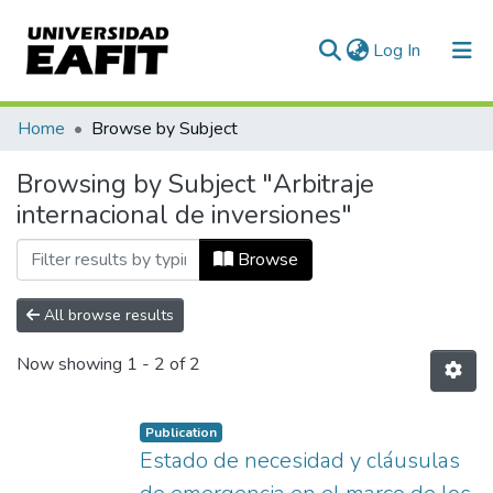
(current)
Log In
Communities & Collections
Home
Browse by Subject
All of DSpace
Browsing by Subject "Arbitraje
internacional de inversiones"
Browse
All browse results
Now showing
1 - 2 of 2
Publication
Estado de necesidad y cláusulas