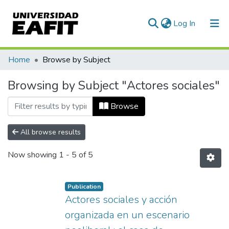
(current)
Log In
Communities & Collections
Home
Browse by Subject
All of DSpace
Browsing by Subject "Actores sociales"
Browse
All browse results
Now showing
1 - 5 of 5
Publication
Actores sociales y acción
organizada en un escenario