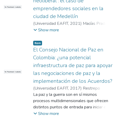
neoliberal : el caso de
emprendedores sociales en la
No Thumbnail Available
ciudad de Medellín
(
Universidad EAFIT
,
2021
)
Macías Prada,
John Fernando
;
González Miranda, Diego
Show more
René
Item
El Consejo Nacional de Paz en
Colombia: ¿una potencial
infraestructura de paz para apoyar
las negociaciones de paz y la
No Thumbnail Available
implementación de los Acuerdos?
(
Universidad EAFIT
,
2017
)
Restrepo
Jiménez, Isabel
La paz y la guerra son en sí mismos
;
Centro de Análisis Político.
Departamento de Gobierno y Ciencias
procesos multidimensionales que ofrecen
Políticas. Escuela de Humanidades
distintos puntos de entrada para iniciar el
;
Universidad EAFIT. Departamento de
análisis académico -- Sin embargo, algunos
Show more