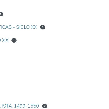
1
ICAS - SIGLO XX
1
O XX
1
ISTA, 1499-1550
2