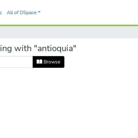
s
All of DSpace
ing with "antioquia"
Browse