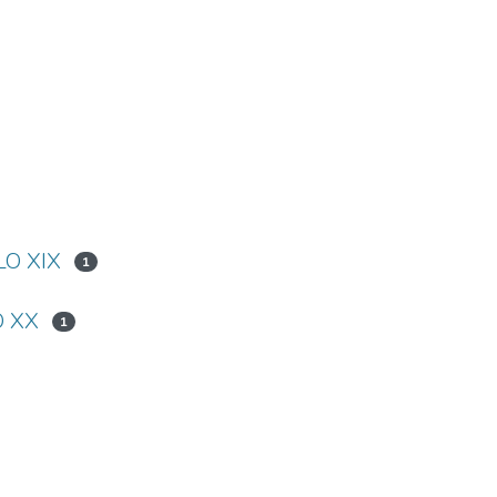
LO XIX
1
O XX
1