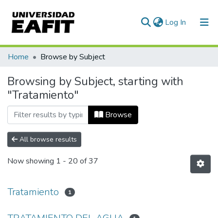
(current)
Log In
Communities & Collections
Home
Browse by Subject
All of DSpace
Browsing by Subject, starting with
"Tratamiento"
Browse
All browse results
Now showing
1 - 20 of 37
Tratamiento
1