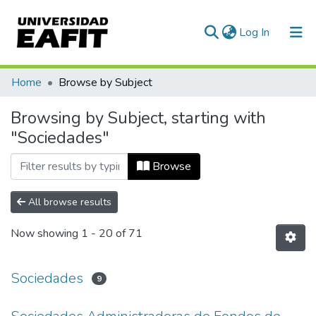
(current)
Log In
Communities & Collections
Home
Browse by Subject
All of DSpace
Browsing by Subject, starting with
"Sociedades"
Browse
All browse results
Now showing
1 - 20 of 71
Sociedades
9