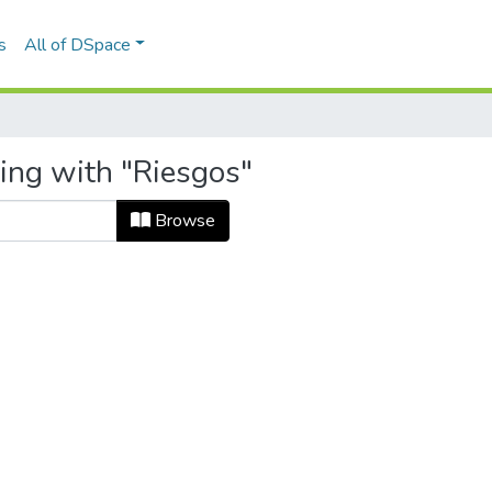
s
All of DSpace
ting with "Riesgos"
Browse