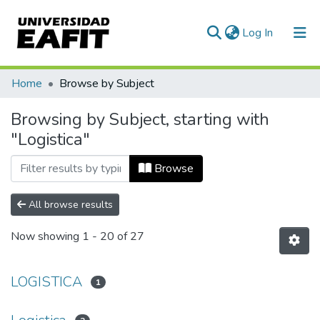
(current)
Log In
Communities & Collections
Home
Browse by Subject
All of DSpace
Browsing by Subject, starting with
"Logistica"
Browse
All browse results
Now showing
1 - 20 of 27
LOGISTICA
1