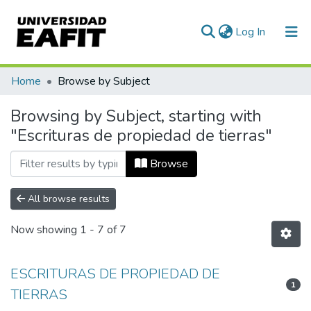
(current)
Log In
Communities & Collections
Home
Browse by Subject
All of DSpace
Browsing by Subject, starting with
"Escrituras de propiedad de tierras"
Browse
All browse results
Now showing
1 - 7 of 7
ESCRITURAS DE PROPIEDAD DE
1
TIERRAS