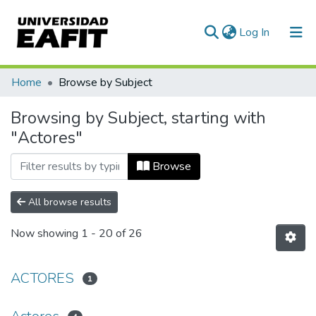
(current)
Log In
Communities & Collections
Home
Browse by Subject
All of DSpace
Browsing by Subject, starting with
"Actores"
Browse
All browse results
Now showing
1 - 20 of 26
ACTORES
1