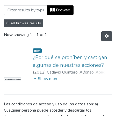
Browsing Estudios sobre aprendizaje y apr
Browse
All browse results
Now showing
1 - 1 of 1
Item
¿Por qué se prohíben y castigan
algunas de nuestras acciones?
(
2012
)
Cadavid Quintero, Alfonso
;
Abad
Restrepo, Ana Cristina
;
Arango Uribe, María
Show more
No Thumbnail Available
Adelaida
;
Gómez Rico, Elena María
;
Muriel
Gil, Luisa Fernanda
;
Uribe, José Ignacio
;
Ana
Cristiba Abad Restreppo
(abad@eafit.edu.co)
;
Alfonso Cadavid
Las condiciones de acceso y uso de los datos son: a)
(alcadavi@eafit.edu.co)
Cualquier persona puede acceder y descargar los