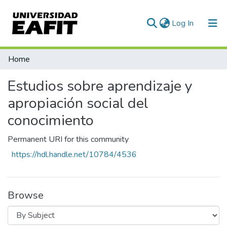
(current)
Log In
Communities & Collections
Home
All of DSpace
Estudios sobre aprendizaje y
apropiación social del
conocimiento
Permanent URI for this community
https://hdl.handle.net/10784/4536
Browse