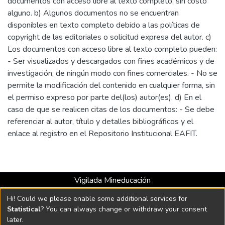
documentos con acceso libre al texto completo, sin costo
alguno. b) Algunos documentos no se encuentran
disponibles en texto completo debido a las políticas de
copyright de las editoriales o solicitud expresa del autor. c)
Los documentos con acceso libre al texto completo pueden:
- Ser visualizados y descargados con fines académicos y de
investigación, de ningún modo con fines comerciales. - No se
permite la modificación del contenido en cualquier forma, sin
el permiso expreso por parte del(los) autor(es). d) En el
caso de que se realicen citas de los documentos: - Se debe
referenciar al autor, título y detalles bibliográficos y el
enlace al registro en el Repositorio Institucional EAFIT.
Vigilada Mineducación
Universidad con Acreditación Institucional hasta 2026 -
Hi! Could we please enable some additional services for
Resolución MEN 2158 de 2018
Statistical
? You can always change or withdraw your consent
later.