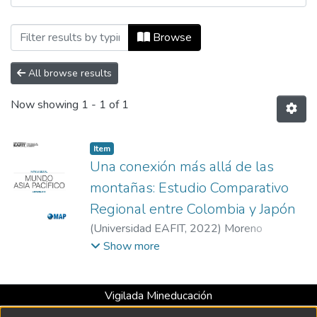
Browsing Mundo Asia Pacífico, Vol. 11, N
Browse
All browse results
Now showing
1 - 1 of 1
Item
Una conexión más allá de las
montañas: Estudio Comparativo
Regional entre Colombia y Japón
(
Universidad EAFIT
,
2022
)
Moreno
Granados, Daniela
Show more
Vigilada Mineducación
Universidad con Acreditación Institucional hasta 2026 -