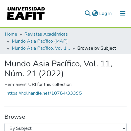
(current)
Log In
Communities & Collections
Home
Revistas Académicas
Mundo Asia Pacífico (MAP)
All of DSpace
Mundo Asia Pacífico, Vol. 11, Núm. 21 (2022)
Browse by Subject
Mundo Asia Pacífico, Vol. 11,
Núm. 21 (2022)
Permanent URI for this collection
https://hdl.handle.net/10784/33395
Browse