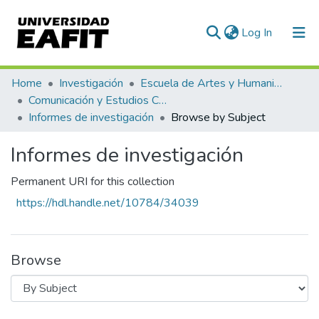
(current)
Log In
Communities & Collections
Home
Investigación
Escuela de Artes y Humanidades
Comunicación y Estudios Culturales
All of DSpace
Informes de investigación
Browse by Subject
Informes de investigación
Permanent URI for this collection
https://hdl.handle.net/10784/34039
Browse