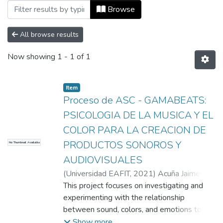
Browsing Informes de investigación by S
Browse
All browse results
Now showing
1 - 1 of 1
Item
Proceso de ASC - GAMABEATS:
PSICOLOGIA DE LA MUSICA Y EL
COLOR PARA LA CREACION DE
PRODUCTOS SONOROS Y
No Thumbnail Available
AUDIOVISUALES
(
Universidad EAFIT
,
2021
)
Acuña Jaimes,
Karla Lorena
This project focuses on investigating and
;
Chaverra Castaño, Yhilmar
Andrés
experimenting with the relationship
;
Gallego Ramírez José Eduard
;
Betancur Jaramillo, Pablo
between sound, colors, and emotions to
;
Ramírez Rossi,
Julieta
create musical themes that can accompany
;
Ospina Zapata, Manuela
;
Sánchez
Show more