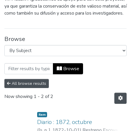
ya que garantiza la conservación de este valioso material, así
como también su difusión y acceso para los investigadores.
Browse
Browsing Pedro Antonio Restrepo Escova
Browse
All browse results
Now showing
1 - 2 of 2
Item
Diario : 1872, octubre
(
[s. n. ]
,
1872-10-01
)
Restrepo Escovar,