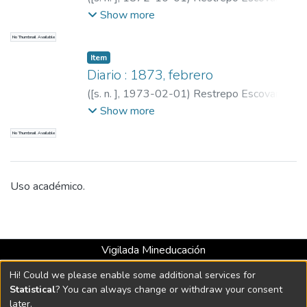
Pedro Antonio, 1815-1899
;
Restrepo,
Show more
Carlos E., 1867-1937
No Thumbnail Available
Item
Diario : 1873, febrero
(
[s. n. ]
,
1973-02-01
)
Restrepo Escovar,
Pedro Antonio, 1815-1899
;
Restrepo,
Show more
Carlos E., 1867-1937
No Thumbnail Available
Uso académico.
Vigilada Mineducación
Universidad con Acreditación Institucional hasta 2026 -
Hi! Could we please enable some additional services for
Resolución MEN 2158 de 2018
Statistical
? You can always change or withdraw your consent
later.