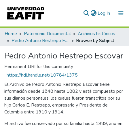
(current)
Log In
Communities & Collections
Home
Patrimonio Documental
Archivos históricos
Pedro Antonio Restrepo Escovar
Browse by Subject
All of DSpace
Pedro Antonio Restrepo Escovar
Permanent URI for this community
https://hdl.handle.net/10784/1375
El Archivo de Pedro Antonio Restrepo Escovar tiene
información desde 1848 hasta 1882 y está compuesto por
sus diarios personales, los cuales fueron transcritos por su
hijo Carlos E. Restrepo, empresario y Presidente de
Colombia entre 1910 y 1914.
El archivo fue conservado por su familia hasta 1989, año en