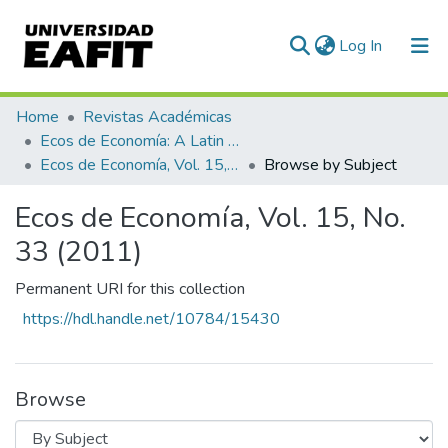
(current)
Log In
Communities & Collections
Home
Revistas Académicas
Ecos de Economía: A Latin American Journal of Applied Economics
All of DSpace
Ecos de Economía, Vol. 15, No. 33 (2011)
Browse by Subject
Ecos de Economía, Vol. 15, No.
33 (2011)
Permanent URI for this collection
https://hdl.handle.net/10784/15430
Browse