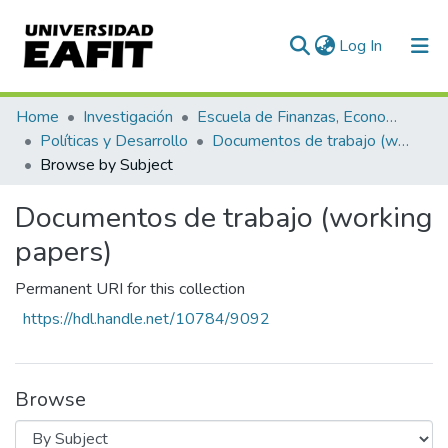
(current)
Log In
Communities & Collections
Home
Investigación
Escuela de Finanzas, Economía y Gobierno
Políticas y Desarrollo
Documentos de trabajo (working papers)
All of DSpace
Browse by Subject
Documentos de trabajo (working
papers)
Permanent URI for this collection
https://hdl.handle.net/10784/9092
Browse