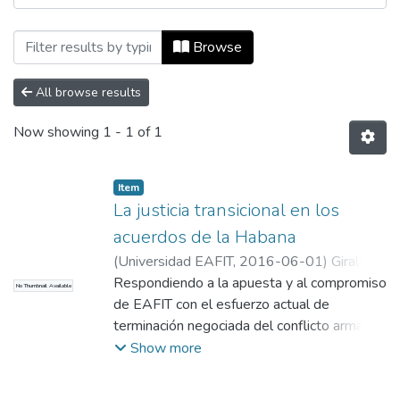
Browsing Documentos de trabajo (workin
Browse
All browse results
Now showing
1 - 1 of 1
Item
La justicia transicional en los
acuerdos de la Habana
(
Universidad EAFIT
,
2016-06-01
)
Giraldo
Ramírez, Jorge
Respondiendo a la apuesta y al compromiso
;
Álvarez Arboleda, Andrés
;
No Thumbnail Available
Montoya Restrepo, Nataly
de EAFIT con el esfuerzo actual de
;
Toro Valencia,
Jose A.
terminación negociada del conflicto armado
;
Aramburo C., Maximiliano A.
;
Gallego García, Gloria María
interno colombiano, desde septiembre del
;
Gómez
Show more
Velásquez, Alejandro
año pasado el Departamento de Gobierno y
;
Correa Saavedra,
Julián
Ciencias Políticas de la Escuela de
;
Álvarez Álvarez, Juan Carlos
;
Cadavid