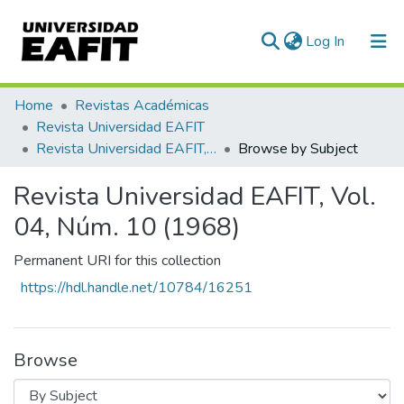
(current)
Log In
Communities & Collections
Home
Revistas Académicas
Revista Universidad EAFIT
All of DSpace
Revista Universidad EAFIT, Vol. 04, Núm. 10 (1968)
Browse by Subject
Revista Universidad EAFIT, Vol.
04, Núm. 10 (1968)
Permanent URI for this collection
https://hdl.handle.net/10784/16251
Browse