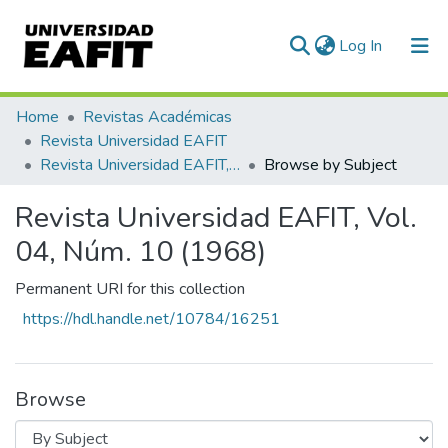
(current)
Log In
Communities & Collections
Home
Revistas Académicas
Revista Universidad EAFIT
All of DSpace
Revista Universidad EAFIT, Vol. 04, Núm. 10 (1968)
Browse by Subject
Revista Universidad EAFIT, Vol.
04, Núm. 10 (1968)
Permanent URI for this collection
https://hdl.handle.net/10784/16251
Browse