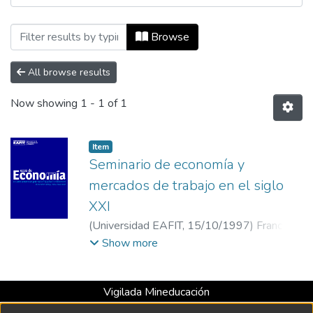
Browsing Ecos de Economía, Vol. 01, No.
Browse
All browse results
Now showing
1 - 1 of 1
Item
Seminario de economía y
mercados de trabajo en el siglo
XXI
(
Universidad EAFIT
,
15/10/1997
)
Franco
González, Humberto
;
Universidad EAFIT
Show more
Vigilada Mineducación
Universidad con Acreditación Institucional hasta 2026 -