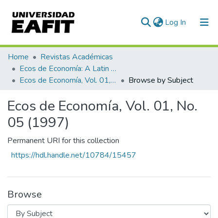
(current)
Log In
Communities & Collections
Home
Revistas Académicas
Ecos de Economía: A Latin American Journal of Applied Economics
All of DSpace
Ecos de Economía, Vol. 01, No. 05 (1997)
Browse by Subject
Ecos de Economía, Vol. 01, No.
05 (1997)
Permanent URI for this collection
https://hdl.handle.net/10784/15457
Browse