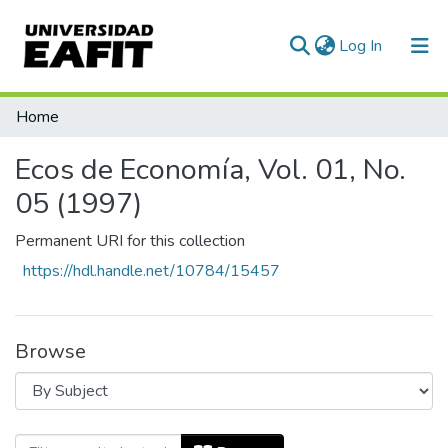
(current)
Log In
Communities & Collections
Home
All of DSpace
Ecos de Economía, Vol. 01, No.
05 (1997)
Permanent URI for this collection
https://hdl.handle.net/10784/15457
Browse
Browsing Ecos de Economía, Vol. 01, No.