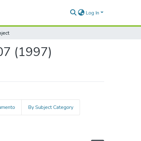
Log In
ject
07 (1997)
cumento
By Subject Category
) by Subject