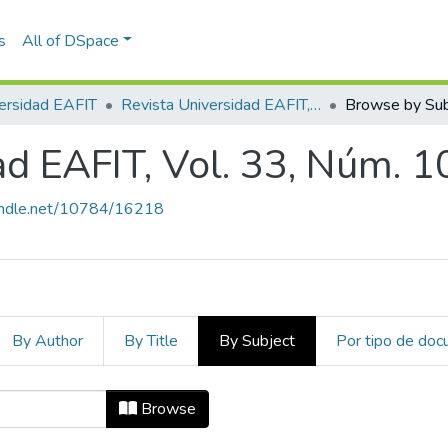
s
All of DSpace
ersidad EAFIT
Revista Universidad EAFIT, Vol. 33, Núm. 107 (1997)
Browse by Sub
ad EAFIT, Vol. 33, Núm. 1
handle.net/10784/16218
By Author
By Title
By Subject
Por tipo de do
dad EAFIT, Vol. 33, Núm. 107 (1997
Browse