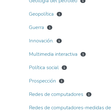
Geología del petroleo
1
Geopolítica
1
Guerra
1
Innovación.
1
Multimedia interactiva
1
Política social
1
Prospección
1
Redes de computadores
1
Redes de computadores-medidas de