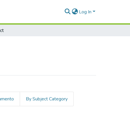
Log In
ct
cumento
By Subject Category
ect "ABONOS Y FERTILIZANTES"