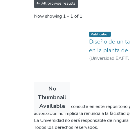
All browse results
Now showing
1 - 1 of 1
Publication
Diseño de un ta
en la planta de
(
Universidad EAFIT
,
No
Thumbnail
Available
Toda persona que consulte en este repositorio po
autorización no implica la renuncia a la facultad 
La Universidad no será responsable de ninguna r
Todos los derechos reservados.