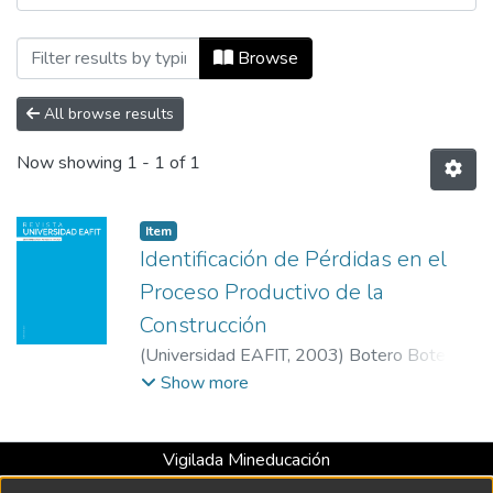
Browsing Revista Universidad EAFIT, Vol
Browse
All browse results
Now showing
1 - 1 of 1
Item
Identificación de Pérdidas en el
Proceso Productivo de la
Construcción
(
Universidad EAFIT
,
2003
)
Botero Botero,
Luis Fernando
;
Álvarez Villa, Martha
Show more
Eugenia
;
Universidad EAFIT
Vigilada Mineducación
Universidad con Acreditación Institucional hasta 2026 -