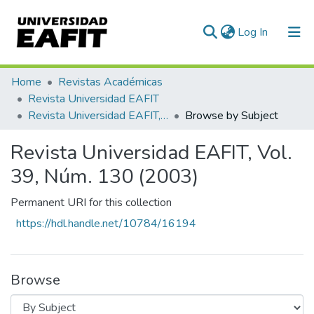
(current)
Log In
Communities & Collections
Home
Revistas Académicas
Revista Universidad EAFIT
All of DSpace
Revista Universidad EAFIT, Vol. 39, Núm. 130 (2003)
Browse by Subject
Revista Universidad EAFIT, Vol.
39, Núm. 130 (2003)
Permanent URI for this collection
https://hdl.handle.net/10784/16194
Browse