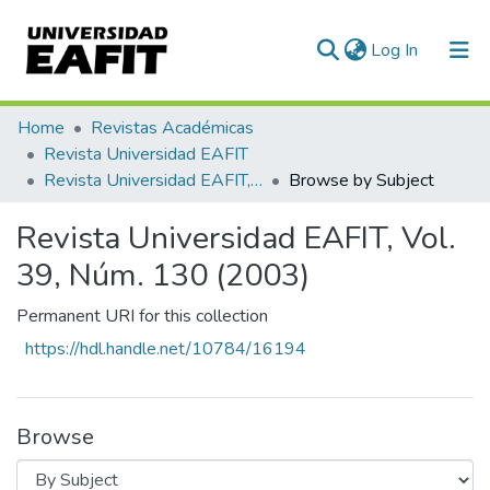
(current)
Log In
Communities & Collections
Home
Revistas Académicas
Revista Universidad EAFIT
All of DSpace
Revista Universidad EAFIT, Vol. 39, Núm. 130 (2003)
Browse by Subject
Revista Universidad EAFIT, Vol.
39, Núm. 130 (2003)
Permanent URI for this collection
https://hdl.handle.net/10784/16194
Browse