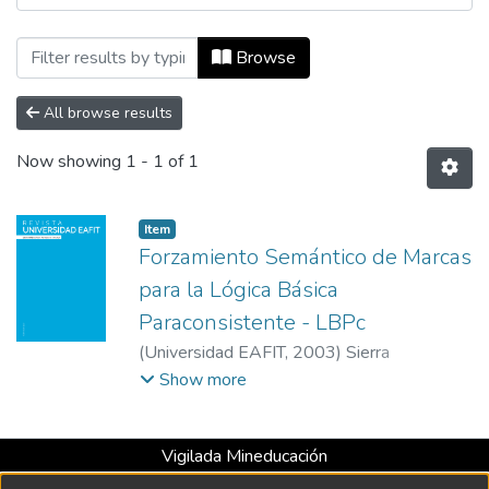
Browsing Revista Universidad EAFIT, Vol
Browse
All browse results
Now showing
1 - 1 of 1
Item
Forzamiento Semántico de Marcas
para la Lógica Básica
Paraconsistente - LBPc
(
Universidad EAFIT
,
2003
)
Sierra
Aristizábal, Manuel
;
Universidad EAFIT
Show more
Vigilada Mineducación
Universidad con Acreditación Institucional hasta 2026 -