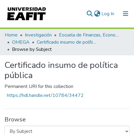
(current)
Log In
Communities & Collections
Home
Investigación
Escuela de Finanzas, Economía y Gobierno
OMEGA
Certificado insumo de política pública
All of DSpace
Browse by Subject
Certificado insumo de política
pública
Permanent URI for this collection
https://hdl.handle.net/10784/34472
Browse