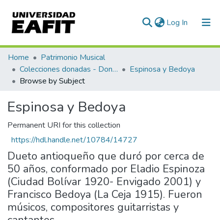
(current)
Log In
Communities & Collections
Home
Patrimonio Musical
Colecciones donadas - Donated collections
Espinosa y Bedoya
All of DSpace
Browse by Subject
Espinosa y Bedoya
Permanent URI for this collection
https://hdl.handle.net/10784/14727
Dueto antioqueño que duró por cerca de
50 años, conformado por Eladio Espinoza
(Ciudad Bolívar 1920- Envigado 2001) y
Francisco Bedoya (La Ceja 1915). Fueron
músicos, compositores guitarristas y