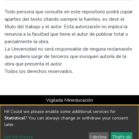
Todo persona que consulte en este repositorio podrá copiar
apartes del texto citando siempre la fuentes, es decir el
título del trabajo y el autor. Esta autorización no implica la
renuncia a la facultad que tiene el autor de publicar total o
parcialmente la obra.
La Universidad no será responsable de ninguna reclamación
que pudiera surgir de terceros que invoquen autoría de la
obra que presenta el autor.
Todos los derechos reservados.
Vigilada Mineducación
Universidad con Acreditación Institucional hasta 2026 -
Hi! Could we please enable some additional services for
Resolución MEN 2158 de 2018
Statistical
? You can always change or withdraw your consent
later.
DSpace software
copyright © 2002-2026
LYRASIS
Let me choose
I decline
That's ok