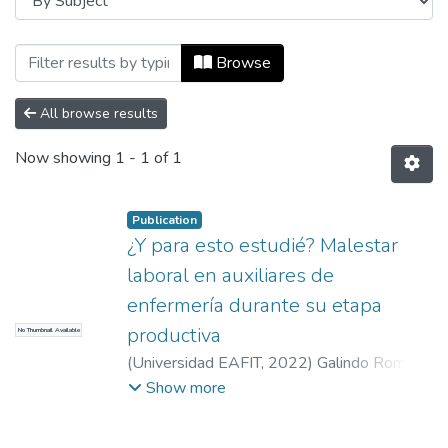
Browsing Maestría en Psicología del Trab
Browse
All browse results
Now showing
1 - 1 of 1
Publication
¿Y para esto estudié? Malestar
laboral en auxiliares de
enfermería durante su etapa
productiva
No Thumbnail Available
(
Universidad EAFIT
,
2022
)
Galindo Romero,
Maria Juliana
;
Orejuela Gómez, Jonny Javier
Show more