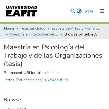
(current)
Log In
Communities & Collections
Home
Tesis de Grado
Escuela de Artes y Humanidades
Maestría en Psicología del Trabajo y de las Organizaciones (tesis)
Browse by Subject
All of DSpace
Maestría en Psicología del
Trabajo y de las Organizaciones
(tesis)
Permanent URI for this collection
https://hdl.handle.net/10784/30538
Browse