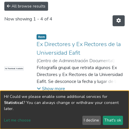
All browse results
Now showing
1 - 4 of 4
Item
Ex Directores y Ex Rectores de la
Universidad Eafit
(
Centro de Administración Documental
)
No
identificado
Fotografía grupal que retrata algunos Ex
No Thumbnail Available
Directores y Ex Rectores de la Universidad
Eafit. Se desconoce la fecha y lugar de la
fotografía. Aparecen en esta fotografía :
Show more
Hernán Gómez González, Héctor Ochoa
Hi! Could we please enable some additional services for
Díaz y Darío MOnsalve Uribe.
Statistical
? You can always change or withdraw your consent
Item
later.
Héctor Ochoa Díaz
(
Centro de Administración Documental
,
Let me choose
I decline
That's ok
1973
Fotografía grupal tomada a algunos
)
No identificado