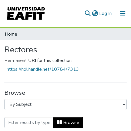
(current)
Log In
Communities & Collections
Home
All of DSpace
Rectores
Permanent URI for this collection
https://hdl.handle.net/10784/7313
Browse
Browsing Rectores by Subject "REUNIO
Browse