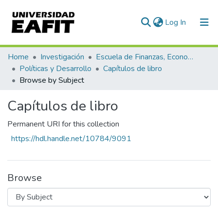
(current)
Log In
Communities & Collections
Home
Investigación
Escuela de Finanzas, Economía y Gobierno
Políticas y Desarrollo
Capítulos de libro
All of DSpace
Browse by Subject
Capítulos de libro
Permanent URI for this collection
https://hdl.handle.net/10784/9091
Browse