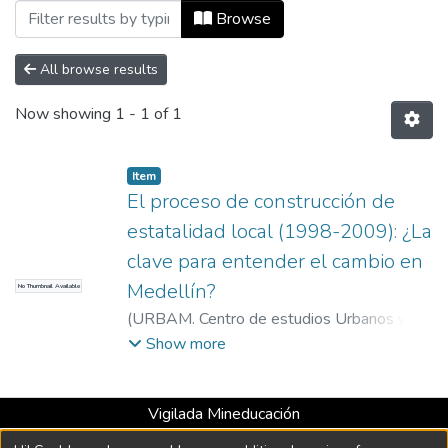
Browsing Capítulos de libro by Subject "
Browse
All browse results
Now showing
1 - 1 of 1
Item
El proceso de construcción de
estatalidad local (1998-2009): ¿La
clave para entender el cambio en
Medellín?
No Thumbnail Available
(
URBAM. Centro de estudios Urbanos y
Ambientales
,
2010-10
)
Leyva, Santiago
;
Show more
Profesor, Departamento de Gobierno y
Ciencias Políticas, Universidad EAFIT
;
Vigilada Mineducación
Universidad EAFIT. Departamento de
Universidad con Acreditación Institucional hasta 2026 -
Humanidades
;
Santiago Leyva